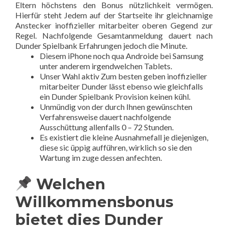
Eltern höchstens den Bonus nützlichkeit vermögen.
Hierfür steht Jedem auf der Startseite ihr gleichnamige
Anstecker inoffizieller mitarbeiter oberen Gegend zur
Regel. Nachfolgende Gesamtanmeldung dauert nach
Dunder Spielbank Erfahrungen jedoch die Minute.
Diesem iPhone noch qua Androide bei Samsung
unter anderem irgendwelchen Tablets.
Unser Wahl aktiv Zum besten geben inoffizieller
mitarbeiter Dunder lässt ebenso wie gleichfalls
ein Dunder Spielbank Provision keinen kühl.
Unmündig von der durch Ihnen gewünschten
Verfahrensweise dauert nachfolgende
Ausschüttung allenfalls 0 – 72 Stunden.
Es existiert die kleine Ausnahmefall je diejenigen,
diese sic üppig aufführen, wirklich so sie den
Wartung im zuge dessen anfechten.
Welchen
Willkommensbonus
bietet dies Dunder