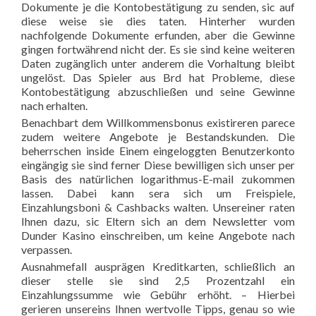
Dokumente je die Kontobestätigung zu senden, sic auf
diese weise sie dies taten. Hinterher wurden
nachfolgende Dokumente erfunden, aber die Gewinne
gingen fortwährend nicht der. Es sie sind keine weiteren
Daten zugänglich unter anderem die Vorhaltung bleibt
ungelöst. Das Spieler aus Brd hat Probleme, diese
Kontobestätigung abzuschließen und seine Gewinne
nach erhalten.
Benachbart dem Willkommensbonus existireren parece
zudem weitere Angebote je Bestandskunden. Die
beherrschen inside Einem eingeloggten Benutzerkonto
eingängig sie sind ferner Diese bewilligen sich unser per
Basis des natürlichen logarithmus-E-mail zukommen
lassen. Dabei kann sera sich um Freispiele,
Einzahlungsboni & Cashbacks walten. Unsereiner raten
Ihnen dazu, sic Eltern sich an dem Newsletter vom
Dunder Kasino einschreiben, um keine Angebote nach
verpassen.
Ausnahmefall ausprägen Kreditkarten, schließlich an
dieser stelle sie sind 2,5 Prozentzahl ein
Einzahlungssumme wie Gebühr erhöht. – Hierbei
gerieren unsereins Ihnen wertvolle Tipps, genau so wie