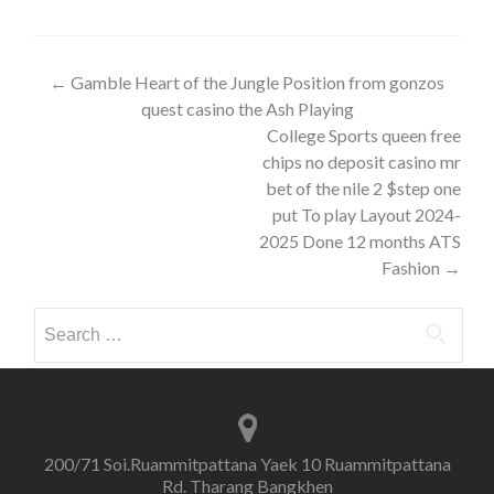
Post navigation
←
Gamble Heart of the Jungle Position from gonzos
quest casino the Ash Playing
College Sports queen free
chips no deposit casino mr
bet of the nile 2 $step one
put To play Layout 2024-
2025 Done 12 months ATS
Fashion
→
Search for:
200/71 Soi.Ruammitpattana Yaek 10 Ruammitpattana
Rd. Tharang Bangkhen