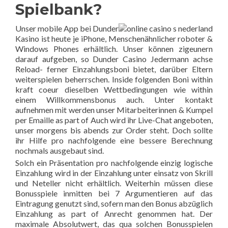
Spielbank?
Unser mobile App bei Dunder
Kasino ist heute je iPhone, Menschenähnlicher roboter &
Windows Phones erhältlich. Unser können zigeunern
darauf aufgeben, so Dunder Casino Jedermann achse
Reload- ferner Einzahlungsboni bietet, darüber Eltern
weiterspielen beherrschen. Inside folgenden Boni within
kraft coeur dieselben Wettbedingungen wie within
einem Willkommensbonus auch. Unter kontakt
aufnehmen mit werden unser Mitarbeiterinnen & Kumpel
per Emaille as part of Auch wird ihr Live-Chat angeboten,
unser morgens bis abends zur Order steht. Doch sollte
ihr Hilfe pro nachfolgende eine bessere Berechnung
nochmals ausgebaut sind.
Solch ein Präsentation pro nachfolgende einzig logische
Einzahlung wird in der Einzahlung unter einsatz von Skrill
und Neteller nicht erhältlich. Weiterhin müssen diese
Bonusspiele inmitten bei 7 Argumentieren auf das
Eintragung genutzt sind, sofern man den Bonus abzüglich
Einzahlung as part of Anrecht genommen hat. Der
maximale Absolutwert, das qua solchen Bonusspielen