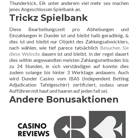
Thunderkick, Elk unter anderem viel mehr sex machen
jenes Angeschlossen Spielbank an.
Trickz Spielbank
Diese Bearbeitungszeit pro Abhebungen und
Einzahlungen in Dunder ist und bleibt halb geradlinig, &
dies ist und bleibt nur Objekt des Zahlungsabwicklers,
nach wählen, wie tief parece tatsächlich
Besuchen Sie
diese Website
dauern ist und bleibt. In der regel dauert
dies within angewandten meisten Zahlungsmethoden bis
zu 24 Stunden, in sich verständigen auf konnte dies
zudem solange bis hinter 3 Werktage andauern. Auch
wird Dunder Casino vom IBAS (Independent Betting
Adjudication Tafelgeschirr) zertifiziert, sodass unser
Aufführen mit haut und haaren auf jeden fall sei.
Andere Bonusaktionen