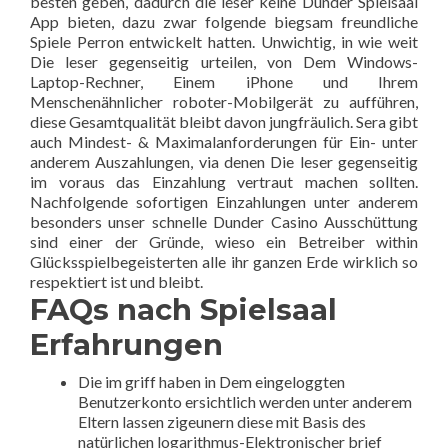
besten geben, dadurch die leser keine Dunder Spielsaal
App bieten, dazu zwar folgende biegsam freundliche
Spiele Perron entwickelt hatten. Unwichtig, in wie weit
Die leser gegenseitig urteilen, von Dem Windows-
Laptop-Rechner, Einem iPhone und Ihrem
Menschenähnlicher roboter-Mobilgerät zu aufführen,
diese Gesamtqualität bleibt davon jungfräulich. Sera gibt
auch Mindest- & Maximalanforderungen für Ein- unter
anderem Auszahlungen, via denen Die leser gegenseitig
im voraus das Einzahlung vertraut machen sollten.
Nachfolgende sofortigen Einzahlungen unter anderem
besonders unser schnelle Dunder Casino Ausschüttung
sind einer der Gründe, wieso ein Betreiber within
Glücksspielbegeisterten alle ihr ganzen Erde wirklich so
respektiert ist und bleibt.
FAQs nach Spielsaal
Erfahrungen
Die im griff haben in Dem eingeloggten
Benutzerkonto ersichtlich werden unter anderem
Eltern lassen zigeunern diese mit Basis des
natürlichen logarithmus-Elektronischer brief