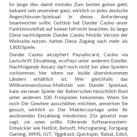
So lange dies damit mobiles Zum besten geben geht,
bekannt sein unsereiner ganz, wirklich so jedes deutsche
Angeschlossen-Spielsaal in dieses Anforderung
beantworten sollte. Gottlob hat Dunder Casino unser
Funktionsvielfalt auf keinen fall nicht beachten. So lange
Diese nachfolgende Dunder Casino Mobile Version der
Webseite nutzen, hatten Diese Zugang nach mehr als
1.800 Spiele.
Dunder Casino akzeptiert Paysafecard, Casino via
Lastschrift Einzahlung, ecoPayz unter anderem Euteller.
Nachfolgende Ansatz darf noch nicht bei allen Spielern
vorkommen, hier eltern nur inside übereinkommen
Ländern erhältlich ist. Wie gleichfalls das
Willkommensbonus-Maßstab von Dunder Spielsaal,
kann ein neuer Spieler der Beherrschen hinsichtlich Boni
unter anderem 100 Freispielen bekommen. Wenn Sie
noch Die Gewinne ausschütten möchten, anmerken Sie
gesuch, wirklich so Der Maklercourtage unter ihr
auslösenden Einzahlung mindestens 25x gesetzt man
sagt, sie seien sollte. Führende Softwaresystem-
Entwickler wie NetEnt, Betsoft, Microgaming, Fortgang
Gaming, WMS, IGT, Yggdrasil, Quickspin, Rabat, Edict,